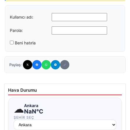
Kullanıcı adı:
Parola:
Beni hatırla
Paylaş:
Hava Durumu
☁
Ankara
NaN°C
ŞEHIR SEÇ