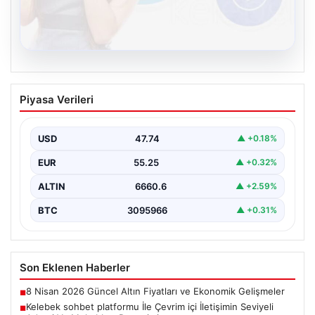
08.08.2026
Kelebek sohbet platformu İle Çevrim içi
Piyasa Verileri
İletişimin Seviyeli Adresi Ve Muhabbet
Deneyimi
USD
47.74
▲ +0.18%
İnternet ortamında insanların seviyeli bir şekilde irtibat
kurması ciddi bir değer taşımaktadır. Günümüzde
EUR
55.25
▲ +0.32%
çeşitli…
ALTIN
6660.6
▲ +2.59%
BTC
3095966
▲ +0.31%
Son Eklenen Haberler
8 Nisan 2026 Güncel Altın Fiyatları ve Ekonomik Gelişmeler
■
Kelebek sohbet platformu İle Çevrim içi İletişimin Seviyeli
■