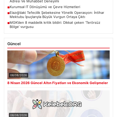
Adresi Ve Muhabbet Deneyimi
Kurumsal IT Dönüşümü ve Çevre Hizmetleri
■
Elazığ’daki Tefecilik Şebekesine Yönelik Operasyon: İntihar
■
Mektubu İpuçlarıyla Büyük Vurgun Ortaya Çıktı
MGK’den 8 maddelik kritik bildiri: Dikkat çeken ‘Terörsüz
■
Bölge’ vurgusu
Güncel
08/08/2026
8 Nisan 2026 Güncel Altın Fiyatları ve Ekonomik Gelişmeler
08/08/2026