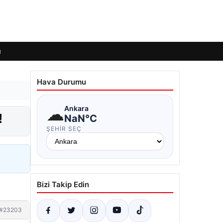
ı
Hava Durumu
☁
Ankara
!
NaN°C
ŞEHIR SEÇ
Bizi Takip Edin
#23203