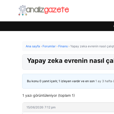
Ana sayfa
›
Forumlar
›
Finans
›
Yapay zeka evrenin nasıl çalışt
Yapay zeka evrenin nasıl çal
Bu konu 0 yanıt içerir, 1 izleyen vardır ve en son
1 ay 3 hafta
1 yazı görüntüleniyor (toplam 1)
15/06/2026: 7:12 pm