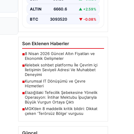
seviyeli bir şekilde irtibat kurması
ciddi bir değer taşımaktadır.
ALTIN
6660.6
▲ +2.59%
Günümüzde çeşitli…
BTC
3093520
▼ -0.08%
Son Eklenen Haberler
8 Nisan 2026 Güncel Altın Fiyatları ve
■
Ekonomik Gelişmeler
Kelebek sohbet platformu İle Çevrim içi
■
İletişimin Seviyeli Adresi Ve Muhabbet
Deneyimi
Kurumsal IT Dönüşümü ve Çevre
■
Hizmetleri
Elazığ’daki Tefecilik Şebekesine Yönelik
■
Operasyon: İntihar Mektubu İpuçlarıyla
Büyük Vurgun Ortaya Çıktı
MGK’den 8 maddelik kritik bildiri: Dikkat
■
çeken ‘Terörsüz Bölge’ vurgusu
Güncel