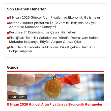
Son Eklenen Haberler
8 Nisan 2026 Güncel Altın Fiyatları ve Ekonomik Gelişmeler
■
Kelebek sohbet platformu İle Çevrim içi İletişimin Seviyeli
■
Adresi Ve Muhabbet Deneyimi
Kurumsal IT Dönüşümü ve Çevre Hizmetleri
■
Elazığ’daki Tefecilik Şebekesine Yönelik Operasyon: İntihar
■
Mektubu İpuçlarıyla Büyük Vurgun Ortaya Çıktı
MGK’den 8 maddelik kritik bildiri: Dikkat çeken ‘Terörsüz
■
Bölge’ vurgusu
Güncel
08/08/2026
8 Nisan 2026 Güncel Altın Fiyatları ve Ekonomik Gelişmeler