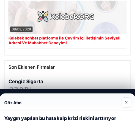
08/08/2026
Kelebek sohbet platformu İle Çevrim içi İletişimin Seviyeli
Adresi Ve Muhabbet Deneyimi
Son Eklenen Firmalar
Cengiz Sigorta
23/06/2026
Web sitemizi nasıl kullandığınızı daha iyi anlayabilmek,
×
Göz Atın
deneyiminizi kişiselleştirmek ve geliştirmek amacıyla çerezler
kullanıyoruz.
Çerez Politikamız
Yaygın yapılan bu hata kalp krizi riskini arttırıyor
Reddet
Kabul Et