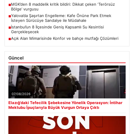
MGK’den 8 maddelik kritik bildiri: Dikkat çeken ‘Terörsüz
■
Bölge’ vurgusu
Yalova’da Şaşırtan Engelleme: Kafe Önüne Park Etmek
■
İsteyen Sürücüye Sandalye ile Müdahale
İstanbul’un 8 İlçesinde Geniş Kapsamlı Su Kesintisi
■
Gerçekleşecek
Açık Alan Mimarisinde Konfor ve bahçe mutfağı Çözümleri
■
Güncel
07/08/2026
Elazığ’daki Tefecilik Şebekesine Yönelik Operasyon: İntihar
Mektubu İpuçlarıyla Büyük Vurgun Ortaya Çıktı