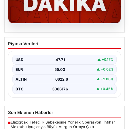
06.08.2026
MGK’den 8 maddelik kritik bildiri: Dikkat
Piyasa Verileri
çeken ‘Terörsüz Bölge’ vurgusu
USD
47.71
▲ +0.17%
EUR
55.03
▲ +0.02%
ALTIN
6622.6
▲ +2.00%
BTC
3086176
▲ +0.45%
Son Eklenen Haberler
Elazığ’daki Tefecilik Şebekesine Yönelik Operasyon: İntihar
■
Mektubu İpuçlarıyla Büyük Vurgun Ortaya Çıktı