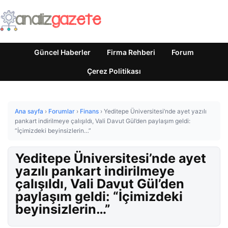
Güncel Haberler
Firma Rehberi
Forum
Çerez Politikası
Ana sayfa
›
Forumlar
›
Finans
›
Yeditepe Üniversitesi’nde ayet yazılı
pankart indirilmeye çalışıldı, Vali Davut Gül’den paylaşım geldi:
“İçimizdeki beyinsizlerin…”
Yeditepe Üniversitesi’nde ayet
yazılı pankart indirilmeye
çalışıldı, Vali Davut Gül’den
paylaşım geldi: “İçimizdeki
beyinsizlerin…”