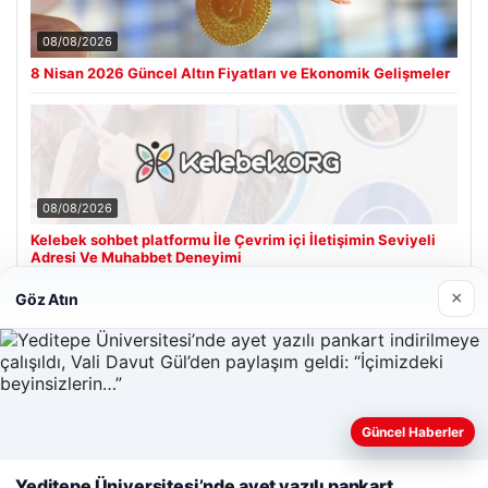
08/08/2026
8 Nisan 2026 Güncel Altın Fiyatları ve Ekonomik Gelişmeler
08/08/2026
Kelebek sohbet platformu İle Çevrim içi İletişimin Seviyeli
Adresi Ve Muhabbet Deneyimi
×
Göz Atın
Son Eklenen Firmalar
Cengiz Sigorta
23/06/2026
Güncel Haberler
Web sitemizi nasıl kullandığınızı daha iyi anlayabilmek,
deneyiminizi kişiselleştirmek ve geliştirmek amacıyla çerezler
Yeditepe Üniversitesi’nde ayet yazılı pankart