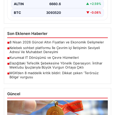
ALTIN
6660.6
▲ +2.59%
BTC
3093520
▼ -0.08%
Son Eklenen Haberler
8 Nisan 2026 Güncel Altın Fiyatları ve Ekonomik Gelişmeler
■
Kelebek sohbet platformu İle Çevrim içi İletişimin Seviyeli
■
Adresi Ve Muhabbet Deneyimi
Kurumsal IT Dönüşümü ve Çevre Hizmetleri
■
Elazığ’daki Tefecilik Şebekesine Yönelik Operasyon: İntihar
■
Mektubu İpuçlarıyla Büyük Vurgun Ortaya Çıktı
MGK’den 8 maddelik kritik bildiri: Dikkat çeken ‘Terörsüz
■
Bölge’ vurgusu
Güncel