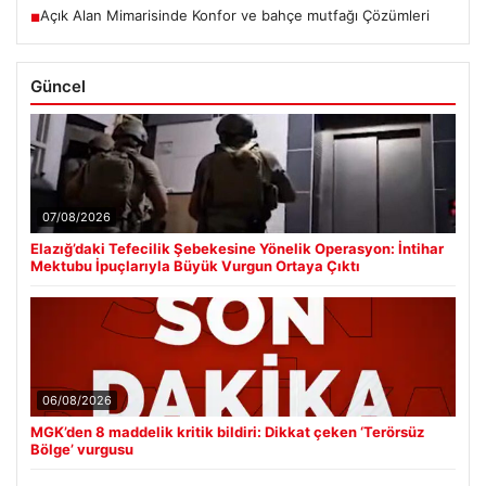
Açık Alan Mimarisinde Konfor ve bahçe mutfağı Çözümleri
■
Güncel
07/08/2026
Elazığ’daki Tefecilik Şebekesine Yönelik Operasyon: İntihar
Mektubu İpuçlarıyla Büyük Vurgun Ortaya Çıktı
06/08/2026
MGK’den 8 maddelik kritik bildiri: Dikkat çeken ‘Terörsüz
Bölge’ vurgusu