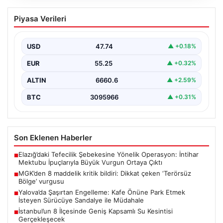
MGK’den 8 maddelik kritik bildiri: Dikkat
Piyasa Verileri
çeken ‘Terörsüz Bölge’ vurgusu
USD
47.74
▲ +0.18%
EUR
55.25
▲ +0.32%
ALTIN
6660.6
▲ +2.59%
BTC
3095966
▲ +0.31%
Son Eklenen Haberler
Elazığ’daki Tefecilik Şebekesine Yönelik Operasyon: İntihar
■
Mektubu İpuçlarıyla Büyük Vurgun Ortaya Çıktı
MGK’den 8 maddelik kritik bildiri: Dikkat çeken ‘Terörsüz
■
Bölge’ vurgusu
Yalova’da Şaşırtan Engelleme: Kafe Önüne Park Etmek
■
İsteyen Sürücüye Sandalye ile Müdahale
İstanbul’un 8 İlçesinde Geniş Kapsamlı Su Kesintisi
■
Gerçekleşecek